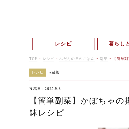
レシピ
暮らし
TOP
>
レシピ
>
ふだんの日のごはん
>
副菜
>
【簡単副
レシピ
#
副菜
投稿日：2025.9.8
【簡単副菜】かぼちゃの
鉢レシピ