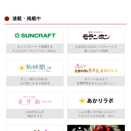
連載・掲載中
ホットプレートで活躍する
かめ代さんのホットプレートで
小ぶりなナイロンツール（Toory）
楽しむおうち焼肉
忙しい朝でも作れる♪
ポイントおさえて
心が楽になる２品弁当
定番料理をきちんとおいしく
かめ代さんの
「こんな使い方があったんだ！
毎日サラダ
アカリナコラボ企画」Vol.1