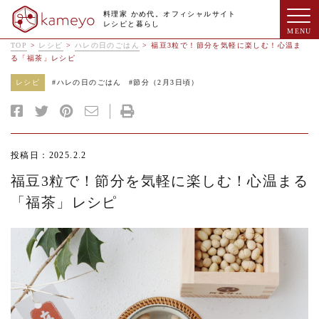
料理家 かめ代。オフィシャルサイト
レシピと暮らし
TOP
>
レシピ
>
ハレの日のごはん
>
福豆3粒で！節分を気軽に楽しむ！心温ま
る「福茶」レシピ
レシピ
#
ハレの日のごはん
#
節分（2月3日頃）
投稿日：2025.2.2
福豆3粒で！節分を気軽に楽しむ！心温まる
「福茶」レシピ