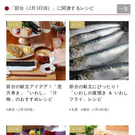
「節分（2月3日頃）」に関連するレシピ
一覧
レシピ
レシピ
節分の献立アイデア！「恵
節分の献立にぴったり！
方巻き」「いわし」「汁
「いわしの腹開き ＆ いわし
物」のおすすめレシピ
フライ」レシピ
#
節分（2月3日頃）
#
主菜
#
節分（2月3日頃）
レシピ
レシピ