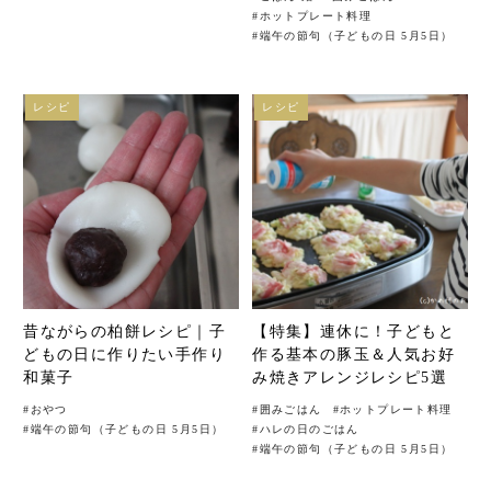
#
ホットプレート料理
#
端午の節句（子どもの日 5月5日）
レシピ
レシピ
昔ながらの柏餅レシピ｜子
【特集】連休に！子どもと
どもの日に作りたい手作り
作る基本の豚玉＆人気お好
和菓子
み焼きアレンジレシピ5選
#
おやつ
#
囲みごはん
#
ホットプレート料理
#
端午の節句（子どもの日 5月5日）
#
ハレの日のごはん
#
端午の節句（子どもの日 5月5日）