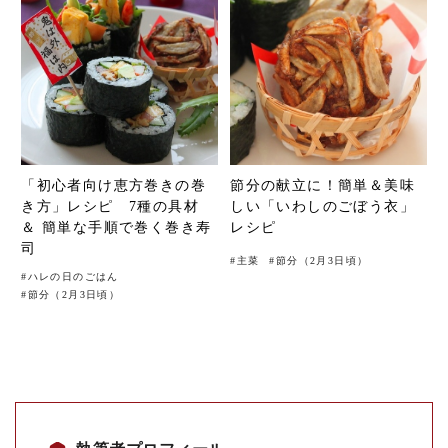
「初心者向け恵方巻きの巻
節分の献立に！簡単＆美味
き方」レシピ 7種の具材
しい「いわしのごぼう衣」
＆ 簡単な手順で巻く巻き寿
レシピ
司
#
主菜
#
節分（2月3日頃）
#
ハレの日のごはん
#
節分（2月3日頃）