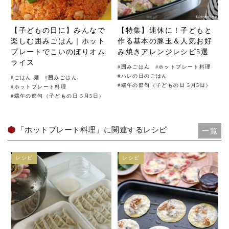
【子どもの日に】みんなで
【特集】連休に！子どもと
楽しむ囲みごはん｜ホット
作る基本の豚玉＆人気お好
プレートでこいのぼりオム
み焼きアレンジレシピ5選
ライス
#
囲みごはん
#
ホットプレート料理
#
ハレの日のごはん
#
ごはん 麺
#
囲みごはん
#
端午の節句（子どもの日 5月5日）
#
ホットプレート料理
#
端午の節句（子どもの日 5月5日）
「ホットプレート料理」に関連するレシピ
一覧
レシピ
レシピ