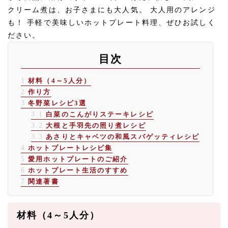
クリーム煮は、お子さまにも大人気。 大人用のアレンジ
も！ 手軽で美味しいホットプレート料理、ぜひお試しく
ださい。
目次
1
材料（4～5人分）
2
作り方
3
冬野菜レシピ3選
3.1
白菜のこんがりステーキレシピ
3.2
大根と手羽先の照り煮レシピ
3.3
あさりとキャベツの和風スパゲッティレシピ
4
ホットプレートレシピ集
5
愛用ホットプレートのご紹介
6
ホットプレート生活のすすめ
7
関連著書
材料（4～5人分）