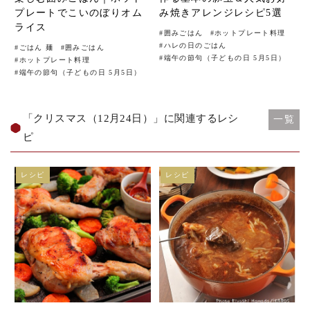
プレートでこいのぼりオム
み焼きアレンジレシピ5選
ライス
#
囲みごはん
#
ホットプレート料理
#
ハレの日のごはん
#
ごはん 麺
#
囲みごはん
#
端午の節句（子どもの日 5月5日）
#
ホットプレート料理
#
端午の節句（子どもの日 5月5日）
「クリスマス（12月24日）」に関連するレシ
一覧
ピ
レシピ
レシピ