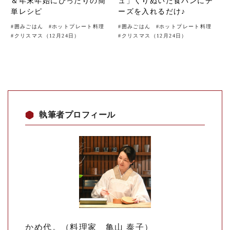
＆年末年始にぴったりの簡
ュ」くりぬいた食パンにチ
単レシピ
ーズを入れるだけ♪
#
囲みごはん
#
ホットプレート料理
#
囲みごはん
#
ホットプレート料理
#
クリスマス（12月24日）
#
クリスマス（12月24日）
執筆者プロフィール
かめ代。（料理家 亀山 泰子）