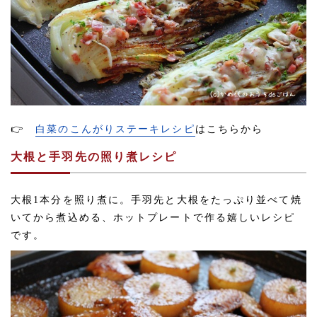
👉
白菜のこんがりステーキレシピ
はこちらから
大根と手羽先の照り煮レシピ
大根1本分を照り煮に。手羽先と大根をたっぷり並べて焼
いてから煮込める、ホットプレートで作る嬉しいレシピ
です。