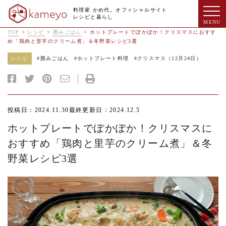
料理家 かめ代。オフィシャルサイト
レシピと暮らし
TOP
>
レシピ
>
囲みごはん
>
ホットプレートでぽかぽか！クリスマスにおすす
め「鶏肉と里芋のクリーム煮」＆冬野菜レシピ3選
レシピ
#
囲みごはん
#
ホットプレート料理
#
クリスマス（12月24日）
投稿日：2024.11.30
最終更新日：2024.12.5
ホットプレートでぽかぽか！クリスマスに
おすすめ「鶏肉と里芋のクリーム煮」＆冬
野菜レシピ3選