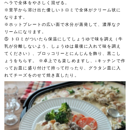
ヘラで全体をやさしく混ぜる。
※里芋から溶け出た優しいトロミで全体がクリーム状に
なります。
※ホットプレートの広い面で水分が蒸発して、濃厚なク
リームになります。
⑤ トロミがついたら保温にしてしょうゆで味を調え（牛
乳が分離しないよう、しょうゆは最後に入れて味を調え
てください）、ブロッコリーとにんじんを飾り、黒こし
ょうをちらす。 ※卓上でも楽しめますし、↓キッチンで作
ってお皿に盛り付けて持って行ったり、グラタン皿に入
れてチーズをのせて焼き直したり。