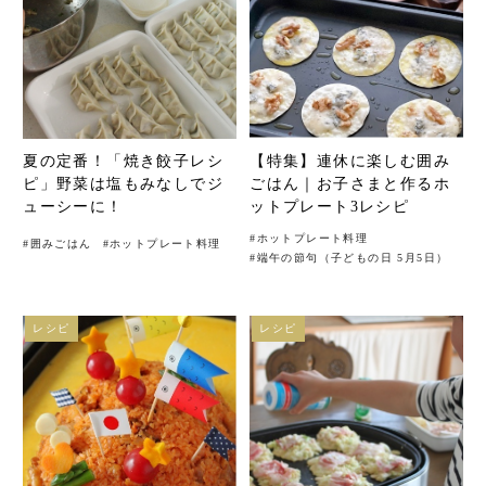
夏の定番！「焼き餃子レシ
【特集】連休に楽しむ囲み
ピ」野菜は塩もみなしでジ
ごはん｜お子さまと作るホ
ューシーに！
ットプレート3レシピ
#
ホットプレート料理
#
囲みごはん
#
ホットプレート料理
#
端午の節句（子どもの日 5月5日）
レシピ
レシピ