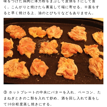
味をつけた鶏肉に薄力粉をまぶして皮側を下にして置
く。こんがりと焼けたら裏返して端に寄せる。※蓋をす
ると早く焼ける上、油のとびちりなどもありません。
③ ホットプレートの中央にバターを入れ、ベーコン、た
まねぎときのこ類を入れて炒め、酒を回し入れて蓋をし
て10分程度蒸し焼きにする。