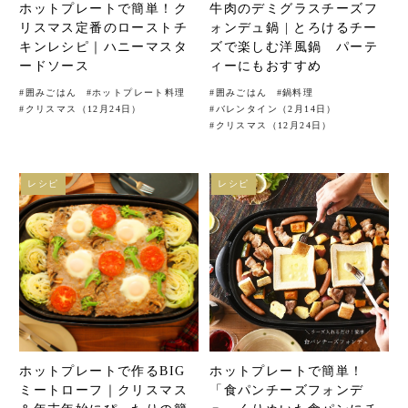
ホットプレートで簡単！ク
牛肉のデミグラスチーズフ
リスマス定番のローストチ
ォンデュ鍋 | とろけるチー
キンレシピ｜ハニーマスタ
ズで楽しむ洋風鍋 パーテ
ードソース
ィーにもおすすめ
#
囲みごはん
#
ホットプレート料理
#
囲みごはん
#
鍋料理
#
クリスマス（12月24日）
#
バレンタイン（2月14日）
#
クリスマス（12月24日）
レシピ
レシピ
ホットプレートで作るBIG
ホットプレートで簡単！
ミートローフ｜クリスマス
「食パンチーズフォンデ