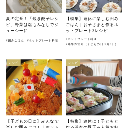
夏の定番！「焼き餃子レシ
【特集】連休に楽しむ囲み
ピ」野菜は塩もみなしでジ
ごはん｜お子さまと作るホ
ューシーに！
ットプレート3レシピ
#
ホットプレート料理
#
囲みごはん
#
ホットプレート料理
#
端午の節句（子どもの日 5月5日）
レシピ
レシピ
【子どもの日に】みんなで
【特集】連休に！子どもと
楽しむ囲みごはん｜ホット
作る基本の豚玉＆人気お好