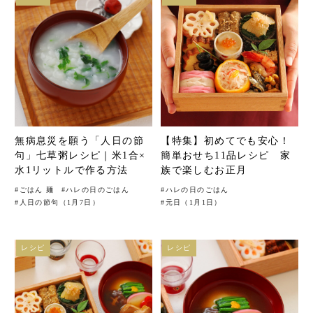
無病息災を願う「人日の節
【特集】初めてでも安心！
句」七草粥レシピ｜米1合×
簡単おせち11品レシピ 家
水1リットルで作る方法
族で楽しむお正月
#
ごはん 麺
#
ハレの日のごはん
#
ハレの日のごはん
#
人日の節句（1月7日）
#
元日（1月1日）
レシピ
レシピ