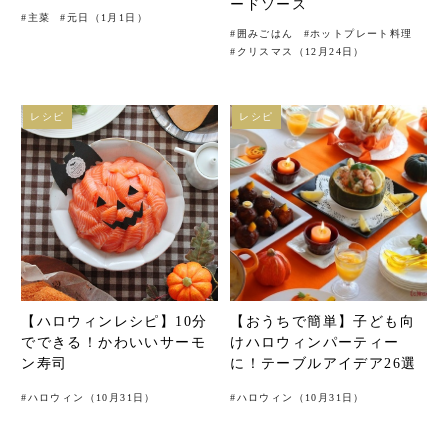
ードソース
#
主菜
#
元日（1月1日）
#
囲みごはん
#
ホットプレート料理
#
クリスマス（12月24日）
レシピ
レシピ
【ハロウィンレシピ】10分
【おうちで簡単】子ども向
でできる！かわいいサーモ
けハロウィンパーティー
ン寿司
に！テーブルアイデア26選
#
ハロウィン（10月31日）
#
ハロウィン（10月31日）