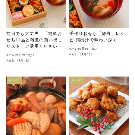
前日でも大丈夫！「簡単お
手作りおせち「雑煮」レシ
せち11品と雑煮の買い出し
ピ 鶏出汁で味わい深く
リスト」ご活用ください
#
ハレの日のごはん
#
元日（1月1日）
#
ハレの日のごはん
#
元日（1月1日）
レシピ
レシピ