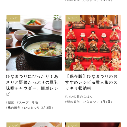
レシピ
レシピ
ひなまつりにぴったり！あ
【保存版】ひなまつりのお
さりと野菜たっぷりの豆乳
すすめレシピ＆雛人形のス
味噌チャウダー」簡単レシ
ッキリ収納術
ピ
#
ハレの日のごはん
#
桃の節句（ひなまつり 3月3日）
#
副菜
#
スープ・汁物
#
桃の節句（ひなまつり 3月3日）
レシピ
レシピ