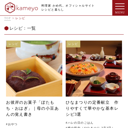
料理家 かめ代。オフィシャルサイト
レシピと暮らし
TOP
>
レシピ
レシピ：一覧
レシピ
レシピ
お彼岸のお菓子「ぼたも
ひなまつりの定番献立 作
ち・おはぎ」｜母の小豆あ
りやすくて華やかな基本レ
んの覚え書き
シピ3選
#
ハレの日のごはん
#
おやつ
#
桃の節句（ひなまつり 3月3日）