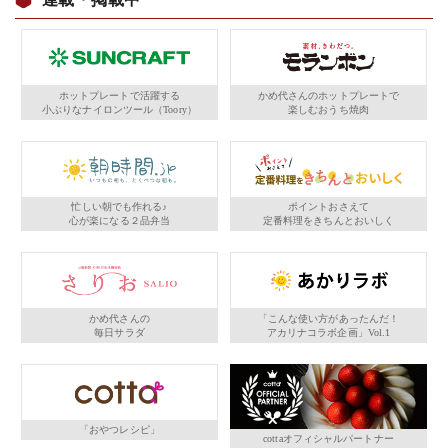
ホットプレートで活躍する
かめ代さんのホットプレートで
小ぶりなナイロンツール（Toory）
楽しむおうち焼肉
忙しい朝でも作れる♪
ポイントおさえて
心が楽になる２品弁当
定番料理をきちんとおいしく
かめ代さんの
「こんな使い方があったんだ！
毎日サラダ
アカリナコラボ企画」Vol.1
「おやつレシピ」
cottaオフィシャルパートナー