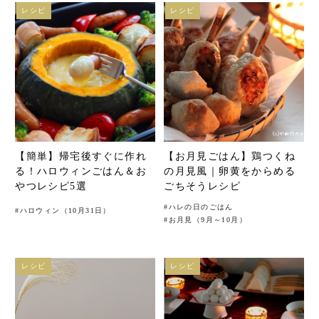
レシピ
レシピ
【簡単】帰宅後すぐに作れ
【お月見ごはん】鶏つくね
る！ハロウィンごはん＆お
の月見風｜卵黄をからめる
やつレシピ5選
ごちそうレシピ
#
ハレの日のごはん
#
ハロウィン（10月31日）
#
お月見（9月～10月）
レシピ
レシピ