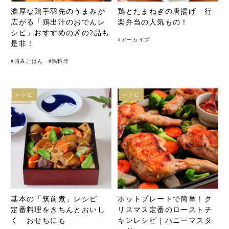
濃厚な鶏手羽先のうまみが
鶏とたまねぎの唐揚げ 行
広がる「鶏出汁のおでんレ
楽弁当の人気もの！
シピ」おすすめの〆の2品も
#
アーカイブ
是非！
#
囲みごはん
#
鍋料理
レシピ
レシピ
基本の「筑前煮」レシピ
ホットプレートで簡単！ク
定番料理をきちんとおいし
リスマス定番のローストチ
く おせちにも
キンレシピ｜ハニーマスタ