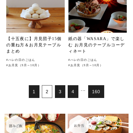
【十五夜に】月見団子15個
紙の器「WASARA」で楽し
の重ね方＆お月見テーブル
む お月見のテーブルコーデ
まとめ
ィネート
#
ハレの日のごはん
#
ハレの日のごはん
#
お月見（9月～10月）
#
お月見（9月～10月）
...
1
2
3
4
160