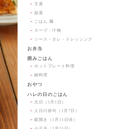
主菜
副菜
ごはん 麺
スープ・汁物
ソース・タレ・ドレッシング
お弁当
囲みごはん
ホットプレート料理
鍋料理
おやつ
ハレの日のごはん
元日（1月1日）
人日の節句（1月7日）
鏡開き（1月11日頃）
小正月（1月15日）