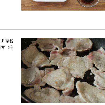
に片栗粉
出す（今
。