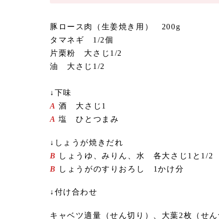
豚ロース肉（生姜焼き用） 200g
タマネギ 1/2個
片栗粉 大さじ1/2
油 大さじ1/2
↓下味
A
酒 大さじ1
A
塩 ひとつまみ
↓しょうが焼きだれ
B
しょうゆ、みりん、水 各大さじ1と1/2
B
しょうがのすりおろし 1かけ分
↓付け合わせ
キャベツ適量（せん切り）、大葉2枚（せん