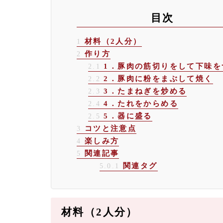
目次
材料（2人分）
1
作り方
2
1．豚肉の筋切りをして下味を
2.1
2．豚肉に粉をまぶして焼く
2.2
3．たまねぎを炒める
2.3
4．たれをからめる
2.4
5．器に盛る
2.5
コツと注意点
3
楽しみ方
4
関連記事
5
関連タグ
5.0.1
材料（2人分）