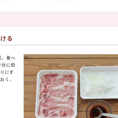
つける
照。食べ
半分に切
切りにす
ておく。